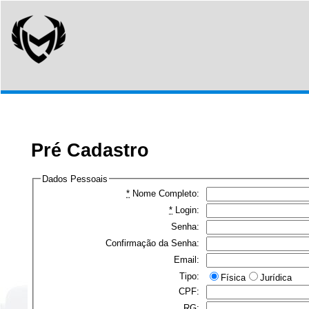
Pré Cadastro
Dados Pessoais
*
Nome Completo:
*
Login:
Senha:
Confirmação da Senha:
Email:
Tipo:
Física
Jurídica
CPF:
RG: